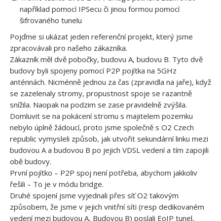
například pomocí IPSecu či jinou formou pomocí
šifrovaného tunelu
Pojďme si ukázat jeden referenční projekt, který jsme
zpracovávali pro našeho zákazníka.
Zákazník měl dvě pobočky, budovu A, budovu B. Tyto dvě
budovy byli spojeny pomocí P2P pojítka na 5GHz
anténnách. Nicménně jednou za čas (zpravidla na jaře), když
se zazelenaly stromy, propustnost spoje se razantně
snížila. Naopak na podzim se zase pravidelně zvýšila.
Domluvit se na pokácení stromu s majitelem pozemku
nebylo úplně žádoucí, proto jsme společně s O2 Czech
republic vymysleli způsob, jak utvořit sekundární linku mezi
budovou A a budovou B po jejich VDSL vedení a tím zapojili
obě budovy.
První pojítko – P2P spoj není potřeba, abychom jakkoliv
řešili – To je v módu bridge.
Druhé spojení jsme vyjednali přes síť O2 takovým
způsobem, že jsme v jejich vnitřní síti (resp dedikovaném
vedení mezi budovou A, Budovou B) poslali EoIP tunel,