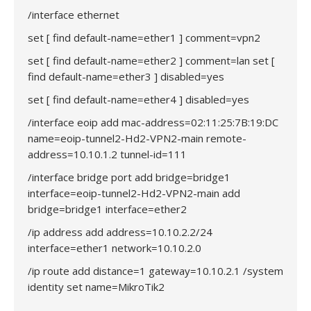
/interface ethernet
set [ find default-name=ether1 ] comment=vpn2
set [ find default-name=ether2 ] comment=lan set [
find default-name=ether3 ] disabled=yes
set [ find default-name=ether4 ] disabled=yes
/interface eoip add mac-address=02:11:25:7B:19:DC
name=eoip-tunnel2-Hd2-VPN2-main remote-
address=10.10.1.2 tunnel-id=111
/interface bridge port add bridge=bridge1
interface=eoip-tunnel2-Hd2-VPN2-main add
bridge=bridge1 interface=ether2
/ip address add address=10.10.2.2/24
interface=ether1 network=10.10.2.0
/ip route add distance=1 gateway=10.10.2.1 /system
identity set name=MikroTik2