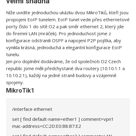
velmi snadná
Níže uvidíte jednoduchou ukázku dvou MikroTiků, kteří jsou
propojeni EoIP tunelem. EoIP tunel vede přes ethernetové
porty číslo 1 do sítě O2 a pak směr ethernet 2, který jde
do firemní LAN (mráček). Pro jednoduchost jsme z
konfigurace odstranili OSPF a napojení P2P pojítka, aby
vynikla krásná, jednoduchá a elegantní konfigurace EoIP
tunelu.
Jen pro doplnění dodáváme, že od společnoti O2 Czech
republic jsme měli předchystané dva routery (10.10.1.1 a
10.10.2.1), každý na jedné straně budovy a vzájemně
spojeny.
MikroTik1
/interface ethernet
set [ find default-name=ether1 ] comment=vpn1
mac-address=CC:2D:E0:B8:B7:E2