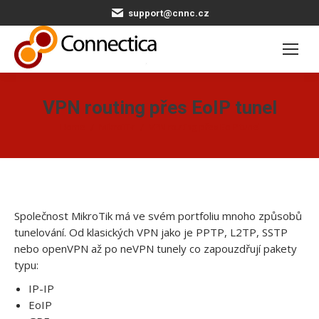
support@cnnc.cz
VPN routing přes EoIP tunel
You are here:
Home
MikroTik
VPN routing přes EoIP tunel
Společnost MikroTik má ve svém portfoliu mnoho způsobů
tunelování. Od klasických VPN jako je PPTP, L2TP, SSTP
nebo openVPN až po neVPN tunely co zapouzdřují pakety
typu:
IP-IP
EoIP