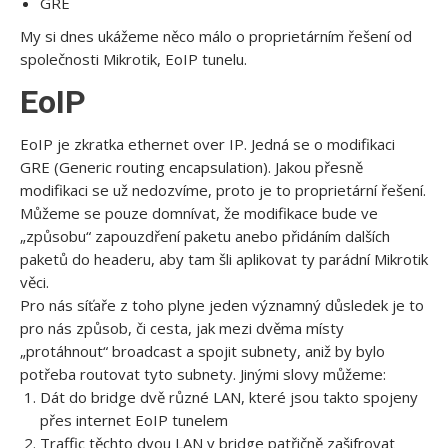
GRE
My si dnes ukážeme něco málo o proprietárním řešení od
společnosti Mikrotik, EoIP tunelu.
EoIP
EoIP je zkratka ethernet over IP. Jedná se o modifikaci
GRE (Generic routing encapsulation). Jakou přesně
modifikaci se už nedozvíme, proto je to proprietární řešení.
Můžeme se pouze domnívat, že modifikace bude ve
„způsobu“ zapouzdření paketu anebo přidáním dalších
paketů do headeru, aby tam šli aplikovat ty parádní Mikrotik
věci.
Pro nás síťaře z toho plyne jeden významný důsledek je to
pro nás způsob, či cesta, jak mezi dvěma místy
„protáhnout“ broadcast a spojit subnety, aniž by bylo
potřeba routovat tyto subnety. Jinými slovy můžeme:
Dát do bridge dvě různé LAN, které jsou takto spojeny
přes internet EoIP tunelem
Traffic těchto dvou LAN v bridge patřičně zašifrovat