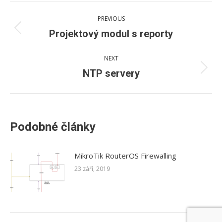
Post
PREVIOUS
navigation
Previous
Projektový modul s reporty
post:
NEXT
Next
NTP servery
post:
Podobné články
MikroTik RouterOS Firewalling
23 září, 2019