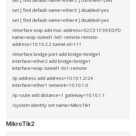
set [ find default-name=ether2 ] comment=LAN
set [ find default-name=ether3 ] disabled=yes
set [ find default-name=ether4 ] disabled=yes
/interface eoip add mac-address=02:C3:1F:39:E0:FD
name=eoip-tunnel1-hd1-remote remote-
address=10.10.2.2 tunnel-id=111
/interface bridge port add bridge=bridge1
interface=ether2 add bridge=bridge1
interface=eoip-tunnel1-hs1-remote
/ip address add address=10.10.1.2/24
interface=ether1 network=10.10.1.0
/ip route add distance=1 gateway=10.10.1.1
/system identity set name=MikroTik1
MikroTik2