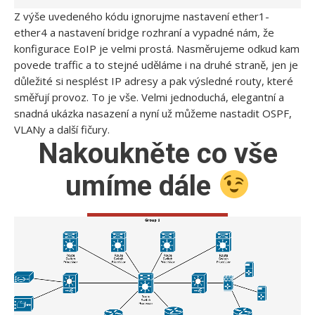
Z výše uvedeného kódu ignorujme nastavení ether1-
ether4 a nastavení bridge rozhraní a vypadné nám, že
konfigurace EoIP je velmi prostá. Nasměrujeme odkud kam
povede traffic a to stejné uděláme i na druhé straně, jen je
důležité si nesplést IP adresy a pak výsledné routy, které
směřují provoz. To je vše. Velmi jednoduchá, elegantní a
snadná ukázka nasazení a nyní už můžeme nastadit OSPF,
VLANy a další fičury.
Nakoukněte co vše
umíme dále