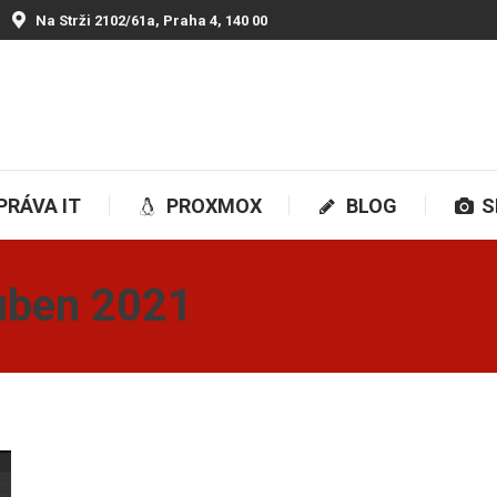
Na Strži 2102/61a, Praha 4, 140 00
SPRÁVA IT
PROXMOX
BLOG
SH
PRÁVA IT
PROXMOX
BLOG
S
uben 2021