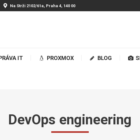
Na Strži 2102/61a, Praha 4, 140 00
SPRÁVA IT
PROXMOX
BLOG
SH
PRÁVA IT
PROXMOX
BLOG
S
DevOps engineering