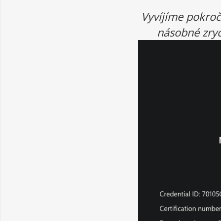
Vyvíjíme pokroč
násobné zryc