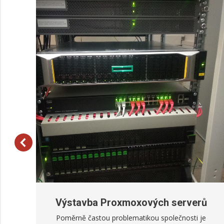
Výstavba Proxmoxových serverů
e
Poměrně častou problematikou společnosti je