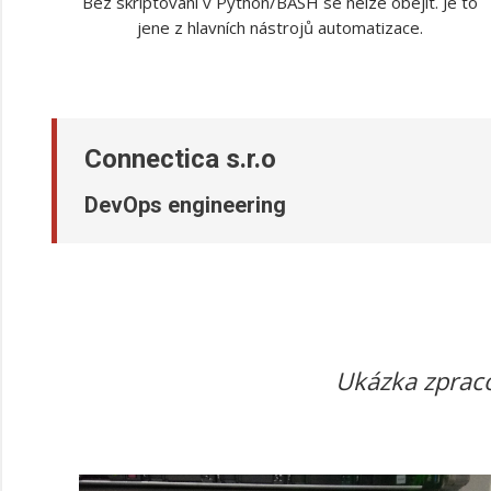
Bez skriptování v Python/BASH se nelze obejít. Je to
jene z hlavních nástrojů automatizace.
Connectica s.r.o
DevOps engineering
Ukázka zpraco