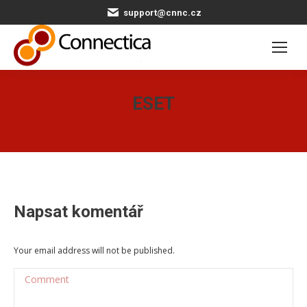
support@cnnc.cz
ESET
You are here:
Home
Teammate
ESET
Napsat komentář
Your email address will not be published.
Comment