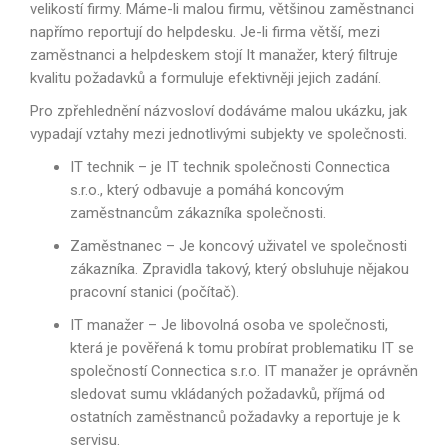
velikostí firmy. Máme-li malou firmu, většinou zaměstnanci
napřímo reportují do helpdesku. Je-li firma větší, mezi
zaměstnanci a helpdeskem stojí It manažer, který filtruje
kvalitu požadavků a formuluje efektivněji jejich zadání.
Pro zpřehlednění názvosloví dodáváme malou ukázku, jak
vypadají vztahy mezi jednotlivými subjekty ve společnosti.
IT technik – je IT technik společnosti Connectica
s.r.o., který odbavuje a pomáhá koncovým
zaměstnancům zákazníka společnosti.
Zaměstnanec – Je koncový uživatel ve společnosti
zákazníka. Zpravidla takový, který obsluhuje nějakou
pracovní stanici (počítač).
IT manažer – Je libovolná osoba ve společnosti,
která je pověřená k tomu probírat problematiku IT se
společností Connectica s.r.o. IT manažer je oprávněn
sledovat sumu vkládaných požadavků, příjmá od
ostatních zaměstnanců požadavky a reportuje je k
servisu.