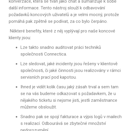
konverzace, která se tváří jako chat a sumarizuje k sobě
další informace. Tento nástroj slouží k odbavování
požadavků koncových uživatelů a je velmi mocný, protože
pomáhá pak zpětně se podívat, za co bylo čerpáno.
Některé benefity, které z něj vyplývají pro naše koncové
klienty jsou:
Lze
takto snadno auditovat práci techniků
společnosti Connectica.
Lze
sledovat, jaké incidenty jsou řešeny v klientově
společnosti
, či jaké činnosti jsou realizovány v rámci
servisních prací pod kapotou.
Ihned je vidět kolik času jaký zásah trval a sem tam
se na vás budeme odkazovat s požadavkem, že u
nějakého ticketu si nejsme jisti, jestli zaměstnance
můžeme obsloužit.
Snadno pak se spojí fakturace a výpis logů v mailech
s realizací. Odbourává se zbytečné množství
nedorozumění.