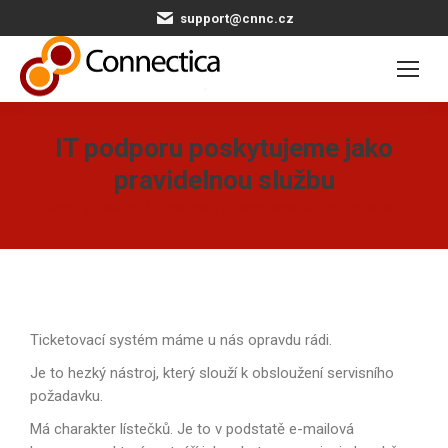
support@cnnc.cz
IT podporu poskytujeme jako
pravidelnou službu
You are here:
Home
insider
IT podporu poskytujeme jako pravidelnou…
Ticketovací systém máme u nás opravdu rádi.
Je to hezký nástroj, který slouží k obsloužení servisního
požadavku.
Má charakter lístečků. Je to v podstatě e-mailová